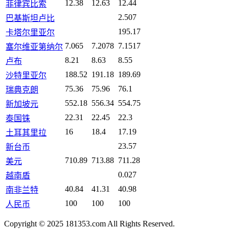
12.38
12.63
12.44
菲律宾比索
2.507
巴基斯坦卢比
195.17
卡塔尔里亚尔
7.065
7.2078
7.1517
塞尔维亚第纳尔
8.21
8.63
8.55
卢布
188.52
191.18
189.69
沙特里亚尔
75.36
75.96
76.1
瑞典克朗
552.18
556.34
554.75
新加坡元
22.31
22.45
22.3
泰国铢
16
18.4
17.19
土耳其里拉
23.57
新台币
710.89
713.88
711.28
美元
0.027
越南盾
40.84
41.31
40.98
南非兰特
100
100
100
人民币
Copyright © 2025 181353.com All Rights Reserved.