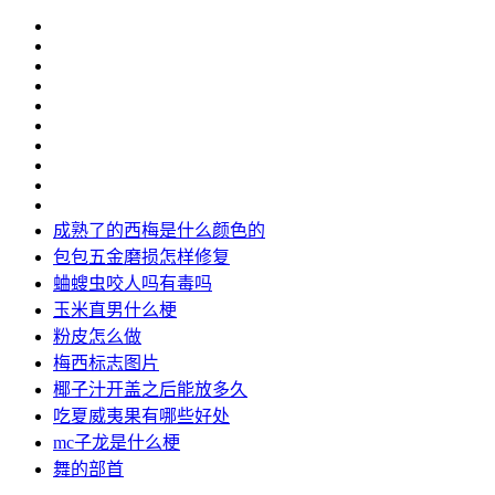
成熟了的西梅是什么颜色的
包包五金磨损怎样修复
蛐螋虫咬人吗有毒吗
玉米直男什么梗
粉皮怎么做
梅西标志图片
椰子汁开盖之后能放多久
吃夏威夷果有哪些好处
mc子龙是什么梗
舞的部首